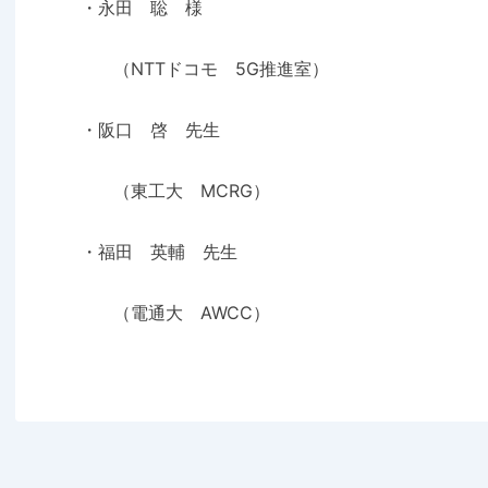
・永田 聡 様
（NTTドコモ 5G推進室）
・阪口 啓 先生
（東工大 MCRG）
・福田 英輔 先生
（電通大 AWCC）