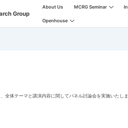
メ
About Us
MCRG Seminar
In
イ
arch Group
ン
Openhouse
ナ
ビ
ゲ
ー
シ
ョ
ン
えて、全体テーマと講演内容に関してパネル討論会を実施いたし